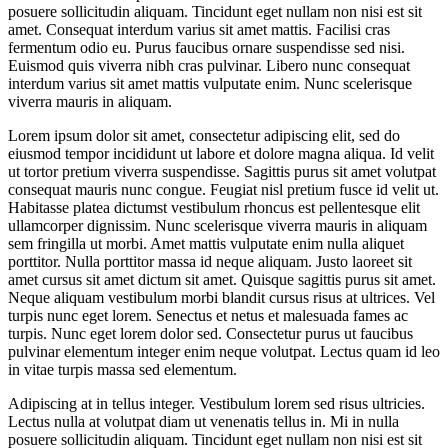
posuere sollicitudin aliquam. Tincidunt eget nullam non nisi est sit
amet. Consequat interdum varius sit amet mattis. Facilisi cras
fermentum odio eu. Purus faucibus ornare suspendisse sed nisi.
Euismod quis viverra nibh cras pulvinar. Libero nunc consequat
interdum varius sit amet mattis vulputate enim. Nunc scelerisque
viverra mauris in aliquam.
Lorem ipsum dolor sit amet, consectetur adipiscing elit, sed do
eiusmod tempor incididunt ut labore et dolore magna aliqua. Id velit
ut tortor pretium viverra suspendisse. Sagittis purus sit amet volutpat
consequat mauris nunc congue. Feugiat nisl pretium fusce id velit ut.
Habitasse platea dictumst vestibulum rhoncus est pellentesque elit
ullamcorper dignissim. Nunc scelerisque viverra mauris in aliquam
sem fringilla ut morbi. Amet mattis vulputate enim nulla aliquet
porttitor. Nulla porttitor massa id neque aliquam. Justo laoreet sit
amet cursus sit amet dictum sit amet. Quisque sagittis purus sit amet.
Neque aliquam vestibulum morbi blandit cursus risus at ultrices. Vel
turpis nunc eget lorem. Senectus et netus et malesuada fames ac
turpis. Nunc eget lorem dolor sed. Consectetur purus ut faucibus
pulvinar elementum integer enim neque volutpat. Lectus quam id leo
in vitae turpis massa sed elementum.
Adipiscing at in tellus integer. Vestibulum lorem sed risus ultricies.
Lectus nulla at volutpat diam ut venenatis tellus in. Mi in nulla
posuere sollicitudin aliquam. Tincidunt eget nullam non nisi est sit