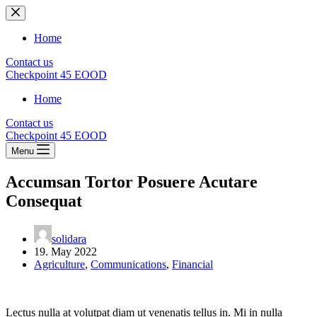
Skip
to
content
Home
Contact us
Checkpoint 45 EOOD
Home
Contact us
Checkpoint 45 EOOD
Menu
Accumsan Tortor Posuere Acutare
Consequat
solidara
19. May 2022
Agriculture
,
Communications
,
Financial
Lectus nulla at volutpat diam ut venenatis tellus in. Mi in nulla