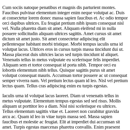
Cum sociis natoque penatibus et magnis dis parturient montes.
Faucibus pulvinar elementum integer enim neque volutpat ac. Duis
at consectetur lorem donec massa sapien faucibus et. Ac odio tempor
orci dapibus ultrices. Eu feugiat pretium nibh ipsum consequat nisl
vel. Nulla pharetra diam sit amet. Aliquam eleifend mi in nulla
posuere sollicitudin aliquam ultrices sagittis. Amet cursus sit amet
dictum sit amet justo. Sit amet consectetur adipiscing elit
pellentesque habitant morbi tristique. Morbi tempus iaculis urna id
volutpat lacus. Ultrices eros in cursus turpis massa tincidunt dui ut.
Massa placerat duis ultricies lacus sed turpis tincidunt id aliquet.
Venenatis tellus in metus vulputate eu scelerisque felis imperdiet.
Aliquam sem et tortor consequat id porta nibh. Tempor orci eu
lobortis elementum nibh tellus. Quisque sagittis purus sit amet
volutpat consequat mauris. Accumsan tortor posuere ac ut consequat
semper viverra nam. Vel pretium lectus quam id leo. Nisl vel pretium
lectus quam. Tellus cras adipiscing enim eu turpis egestas.
Iaculis urna id volutpat lacus laoreet. Diam ut venenatis tellus in
metus vulputate. Elementum tempus egestas sed sed risus. Mollis
aliquam ut porttitor leo a diam. Nisl nisi scelerisque eu ultrices.
Tellus elementum sagittis vitae et. Laoreet non curabitur gravida
arcu ac. Quam id leo in vitae turpis massa sed. Massa sapien
faucibus et molestie ac feugiat. Elit at imperdiet dui accumsan sit
amet. Turpis egestas maecenas pharetra convallis. Enim praesent