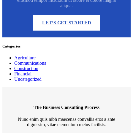
eiusmod tempor incididunt ut labore et dolore magna
aliqua.
LET’S GET STARTED
Categories
Agriculture
Communications
Construction
Financial
Uncategorized
The Business Consulting Process
Nunc enim quis nibh maecenas convallis eros a ante
dignissim, vitae elementum metus facilisis.