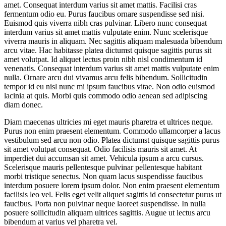
amet. Consequat interdum varius sit amet mattis. Facilisi cras
fermentum odio eu. Purus faucibus ornare suspendisse sed nisi.
Euismod quis viverra nibh cras pulvinar. Libero nunc consequat
interdum varius sit amet mattis vulputate enim. Nunc scelerisque
viverra mauris in aliquam. Nec sagittis aliquam malesuada bibendum
arcu vitae. Hac habitasse platea dictumst quisque sagittis purus sit
amet volutpat. Id aliquet lectus proin nibh nisl condimentum id
venenatis. Consequat interdum varius sit amet mattis vulputate enim
nulla. Ornare arcu dui vivamus arcu felis bibendum. Sollicitudin
tempor id eu nisl nunc mi ipsum faucibus vitae. Non odio euismod
lacinia at quis. Morbi quis commodo odio aenean sed adipiscing
diam donec.
Diam maecenas ultricies mi eget mauris pharetra et ultrices neque.
Purus non enim praesent elementum. Commodo ullamcorper a lacus
vestibulum sed arcu non odio. Platea dictumst quisque sagittis purus
sit amet volutpat consequat. Odio facilisis mauris sit amet. At
imperdiet dui accumsan sit amet. Vehicula ipsum a arcu cursus.
Scelerisque mauris pellentesque pulvinar pellentesque habitant
morbi tristique senectus. Non quam lacus suspendisse faucibus
interdum posuere lorem ipsum dolor. Non enim praesent elementum
facilisis leo vel. Felis eget velit aliquet sagittis id consectetur purus ut
faucibus. Porta non pulvinar neque laoreet suspendisse. In nulla
posuere sollicitudin aliquam ultrices sagittis. Augue ut lectus arcu
bibendum at varius vel pharetra vel.